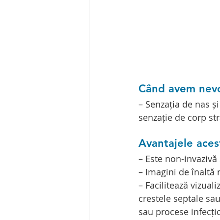
Când avem nevo
– Senzația de nas și 
senzație de corp str
Avantajele acest
– Este non-invazivă 
– Imagini de înaltă r
– Facilitează vizual
crestele septale sau
sau procese infecțio