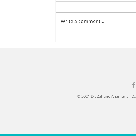
Write a comment...
Auzul -
pierderea,
deteriorarea
și cauzele
© 2021 Dr. Zaharie Anamaria - D