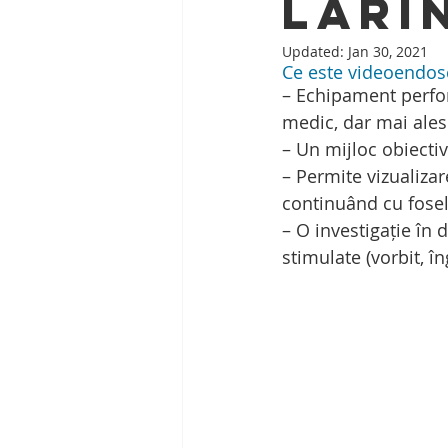
lari
Updated:
Jan 30, 2021
Ce este videoendosc
– Echipament perfor
medic, dar mai ales
– Un mijloc obiectiv
– Permite vizualizar
continuând cu fosele
– O investigație în 
stimulate (vorbit, îng