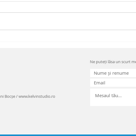
SINDROMUL
FA
VERTIGINOS
RE
(VERTIJUL)
DE
Ne puteți lăsa un scurt me
GA
ani Bocșe /
www.kelvinstudio.ro