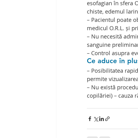
esofagian în sfera O.
chiste, edemul larin
– Pacientul poate o
medicul O.R.L. și pr
– Nu necesită admin
sanguine prelimina
– Control asupra evo
Ce aduce în pl
– Posibilitatea rapi
permite vizualizare
– Nu există procedur
copilăriei) – cauza r