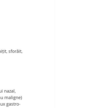
it, sforăit, 
i nazal, 
au maligne) 
lux gastro-