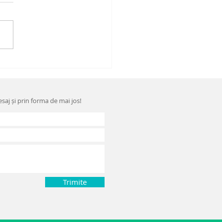
RINGITA DE
FLUX ȘI BOALA
 REFLUX
saj și prin forma de mai jos!
STROESOFAGIAN
Trimite