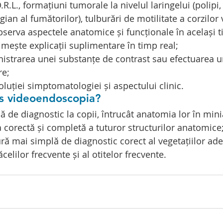
R.L., formațiuni tumorale la nivelul laringelui (polipi, 
gian al fumătorilor), tulburări de motilitate a corzilor 
bserva aspectele anatomice și funcționale în același 
imește explicații suplimentare în timp real;
istrarea unei substanțe de contrast sau efectuarea u
re;
luției simptomatologiei și aspectului clinic.
us videoendoscopia?
dă de diagnostic la copii, întrucât anatomia lor în min
a corectă și completă a tuturor structurilor anatomice
ă mai simplă de diagnostic corect al vegetațiilor aden
ăcelilor frecvente și al otitelor frecvente.