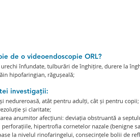
ie de o videoendoscopie ORL?
urechi înfundate, tulburări de înghițire, durere la înghiț
ăin hipofaringian, răgușeală;
ei investigații:
și nedureroasă, atât pentru adulți, cât și pentru copii;
ezoluție și claritate;
izarea anumitor afecțiuni: deviația obstruantă a septulu
 perforațiile, hipertrofia cornetelor nazale (benigne s
ase la nivelul rinofaringelui, consecințele bolii de ref