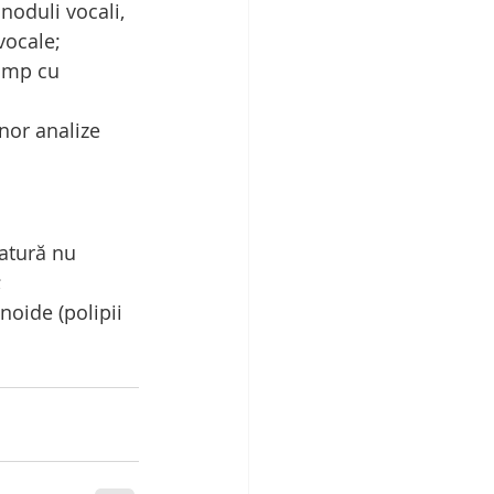
noduli vocali, 
vocale;
timp cu 
nor analize 
iatură nu 
;
oide (polipii 