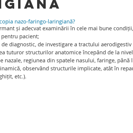
ngiană
opia nazo-faringo-laringiană?
mant și adecvat examinării în cele mai bune condiții,
 pentru pacient;
 de diagnostic, de investigare a tractului aerodigestiv
ea tuturor structurilor anatomice începând de la nivel
 nazale, regiunea din spatele nasului, faringe, până l
dinamică, observând structurile implicate, atât în repau
hițit, etc.).